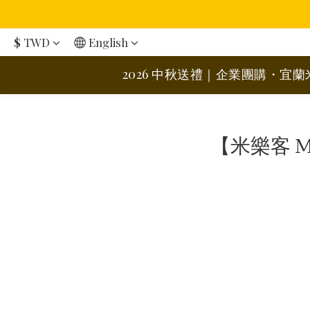
$
TWD
English
2026 中秋送禮｜企業團購・宜
【米樂客 M