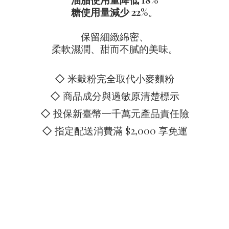
糖使用量減少 22%
。
保留細緻綿密、
柔軟濕潤、甜而不膩的美味。
◇ 米穀粉完全取代小麥麵粉
◇ 商品成分與過敏原清楚標示
◇ 投保新臺幣一千萬元產品責任險
◇ 指定配送消費滿 $2,000 享免運