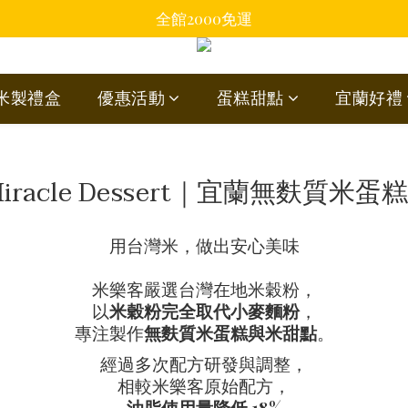
全館2000免運
蘭米製禮盒
優惠活動
蛋糕甜點
宜蘭好禮
iracle Dessert｜宜蘭無麩質米
用台灣米，做出安心美味
米樂客嚴選台灣在地米穀粉，
以
米穀粉完全取代小麥麵粉
，
專注製作
無麩質米蛋糕與米甜點
。
經過多次配方研發與調整，
相較米樂客原始配方，
油脂使用量降低 18%