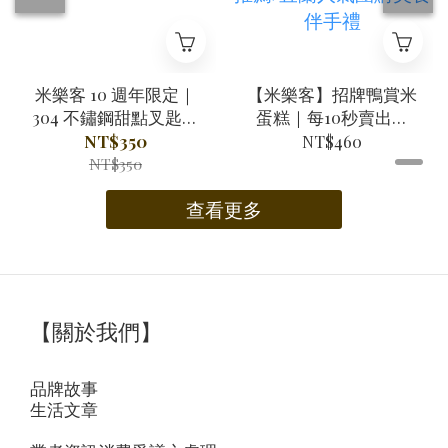
米樂客 10 週年限定｜
【米樂客】招牌鴨賞米
304 不鏽鋼甜點叉匙禮
蛋糕｜每10秒賣出一
盒
條/小明星大跟班推薦/
NT$350
NT$460
千千進食中/網路部落
NT$350
客推薦/宜蘭人氣團購
查看更多
美食伴手禮
【關於我們】
品牌故事
生活文章